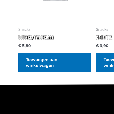
Snacks
Snacks
Doubter/Twijfelaar
Fishstick
€
5,80
€
3,90
Toevoegen aan
Toev
winkelwagen
wink
Heilige Geeststraat 3
9000 Gent