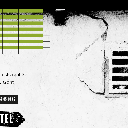
eeststraat 3
 Gent
67 05 10 02
TEL