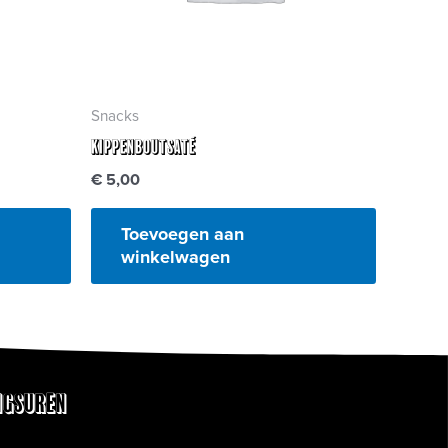
Snacks
Kippenboutsaté
€
5,00
Toevoegen aan
winkelwagen
ngsuren