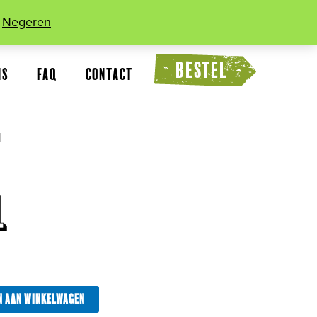
.
Negeren
MIJN ACCOUNT
uken te huur
BESTEL
ns
FAQ
Contact
l
l
N AAN WINKELWAGEN