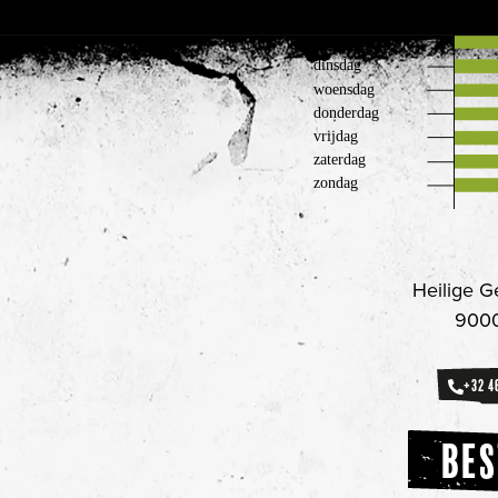
Heilige G
9000
+32 4
BES