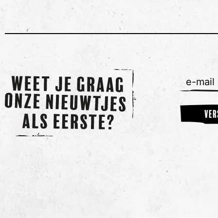
e-
mail
VER