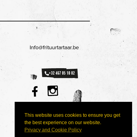
Info@frituurtartaar.be
+32 467 05 10 02
F
a
c
BESTEL
This website uses cookies to ensure you get
e
the best experience on our website.
b
Privacy and Cookie Policy