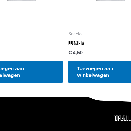
Snacks
Loempia
€
4,60
oegen aan
Toevoegen aan
elwagen
winkelwagen
Openi