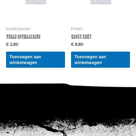
Koude sauzen
Frieten
Vegan speciaalsaus
Grote Friet
€
2,80
€
8,80
Toevoegen aan
Toevoegen aan
winkelwagen
winkelwagen
Heilige Geeststraat 3
9000 Gent